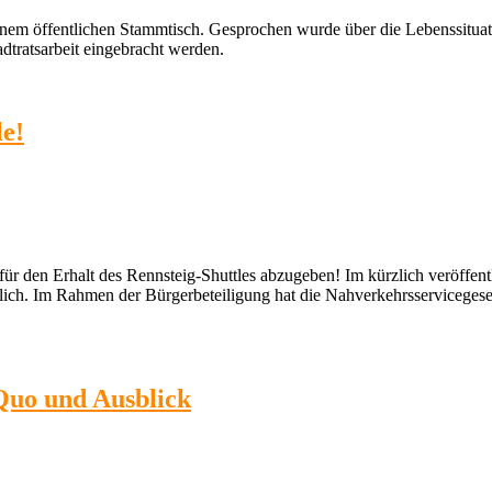
einem öffentlichen Stammtisch. Gesprochen wurde über die Lebenssitua
dtratsarbeit eingebracht werden.
le!
ür den Erhalt des Rennsteig-Shuttles abzugeben! Im kürzlich veröffentli
lich. Im Rahmen der Bürgerbeteiligung hat die Nahverkehrsserviceg
Quo und Ausblick