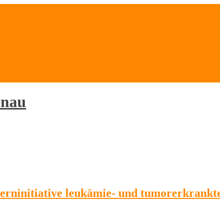
enau
terninitiative leukämie- und tumorerkrankt