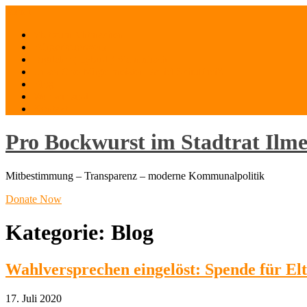
Skip
Menu
to
Mut zum Mitmachen
content
Bürgerfeuerwerk
Digitaler (Hybrid-) Stammtisch
Unser Oberbürgermeister Daniel Schultheiß
Blog
Wer wir sind
Kontakt
Pro Bockwurst im Stadtrat Ilm
Mitbestimmung – Transparenz – moderne Kommunalpolitik
Donate Now
Kategorie:
Blog
Wahlversprechen eingelöst: Spende für El
17. Juli 2020