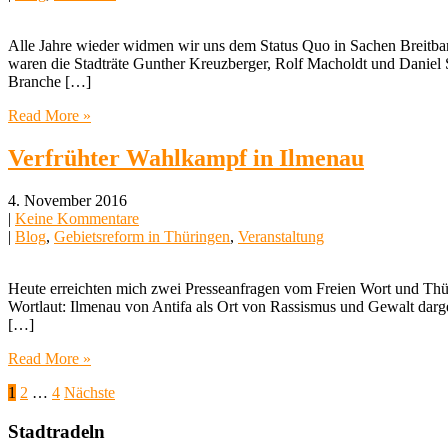
Alle Jahre wieder widmen wir uns dem Status Quo in Sachen Breitb
waren die Stadträte Gunther Kreuzberger, Rolf Macholdt und Daniel S
Branche […]
Read More »
Verfrühter Wahlkampf in Ilmenau
4. November 2016
|
Keine Kommentare
|
Blog
,
Gebietsreform in Thüringen
,
Veranstaltung
Heute erreichten mich zwei Presseanfragen vom Freien Wort und Thü
Wortlaut: Ilmenau von Antifa als Ort von Rassismus und Gewalt darg
[…]
Read More »
Beitragsnavigation
1
2
…
4
Nächste
Stadtradeln