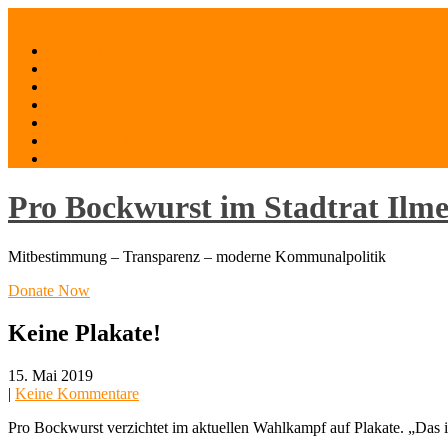
Skip
Menu
to
Mut zum Mitmachen
content
Bürgerfeuerwerk
Digitaler (Hybrid-) Stammtisch
Unser Oberbürgermeister Daniel Schultheiß
Blog
Wer wir sind
Kontakt
Pro Bockwurst im Stadtrat Ilm
Mitbestimmung – Transparenz – moderne Kommunalpolitik
Donate Now
Keine Plakate!
15. Mai 2019
|
Keine Kommentare
Pro Bockwurst verzichtet im aktuellen Wahlkampf auf Plakate. „Das i