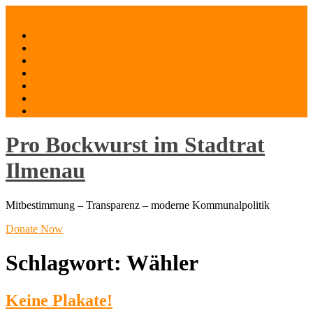
Skip
Menu
to
Mut zum Mitmachen
content
Bürgerfeuerwerk
Digitaler (Hybrid-) Stammtisch
Unser Oberbürgermeister Daniel Schultheiß
Blog
Wer wir sind
Kontakt
Pro Bockwurst im Stadtrat
Ilmenau
Mitbestimmung – Transparenz – moderne Kommunalpolitik
Donate Now
Schlagwort:
Wähler
Keine Plakate!