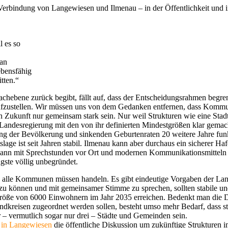
 Verbindung von Langewiesen und Ilmenau – in der Öffentlichkeit und 
l es so
 an
bensfähig
tten.“
chebene zurück begibt, fällt auf, dass der Entscheidungsrahmen begre
 aufzustellen. Wir müssen uns von dem Gedanken entfernen, dass Kommu
Zukunft nur gemeinsam stark sein. Nur weil Strukturen wie eine Stadt 
die Landesregierung mit den von ihr definierten Mindestgrößen klar ge
rung der Bevölkerung und sinkenden Geburtenraten 20 weitere Jahre funkt
e ist seit Jahren stabil. Ilmenau kann aber durchaus ein sicherer Ha
e kann mit Sprechstunden vor Ort und modernen Kommunikationsmitteln 
ngste völlig unbegründet.
 alle Kommunen müssen handeln. Es gibt eindeutige Vorgaben der Lan
u können und mit gemeinsamer Stimme zu sprechen, sollten stabile und 
größe von 6000 Einwohnern im Jahr 2035 erreichen. Bedenkt man die Di
andkreisen zugeordnet werden sollen, besteht umso mehr Bedarf, dass s
 – vermutlich sogar nur drei – Städte und Gemeinden sein.
 in Langewiesen
die öffentliche Diskussion um zukünftige Strukturen i