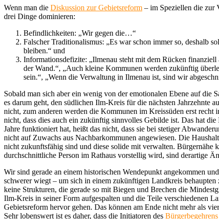
Wenn man die
Diskussion zur Gebietsreform
– im Speziellen die zur
drei Dinge dominieren:
Befindlichkeiten: „Wir gegen die…“
Falscher Traditionalismus: „Es war schon immer so, deshalb sol
bleiben.“ und
Informationsdefizite: „Ilmenau steht mit dem Rücken finanziell
der Wand.“, „Auch kleine Kommunen werden zukünftig überle
sein.“, „Wenn die Verwaltung in Ilmenau ist, sind wir abgeschni
Sobald man sich aber ein wenig von der emotionalen Ebene auf die Sa
es darum geht, den südlichen Ilm-Kreis für die nächsten Jahrzehnte
nicht, zum anderen werden die Kommunen im Kreissüden erst recht in 
nicht, dass dies auch ein zukünftig sinnvolles Gebilde ist. Das hat 
Jahre funktioniert hat, heißt das nicht, dass sie bei stetiger Abwande
nicht auf Zuwachs aus Nachbarkommunen angewiesen. Die Haushaltslag
nicht zukunftsfähig sind und diese solide mit verwalten. Bürgernäh
durchschnittliche Person im Rathaus vorstellig wird, sind derartige Ä
Wir sind gerade an einem historischen Wendepunkt angekommen und
schwerer wiegt – um sich in einem zukünftigen Landkreis behaupten z
keine Strukturen, die gerade so mit Biegen und Brechen die Mindest
Ilm-Kreis in seiner Form aufgespalten und die Teile verschiedenen L
Gebietsreform hervor gehen. Das können am Ende nicht mehr als vier
Sehr lobenswert ist es daher, dass die Initiatoren des
Bürgerbegehrens