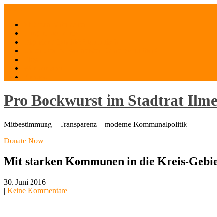
Skip
Menu
to
Mut zum Mitmachen
content
Bürgerfeuerwerk
Digitaler (Hybrid-) Stammtisch
Unser Oberbürgermeister Daniel Schultheiß
Blog
Wer wir sind
Kontakt
Pro Bockwurst im Stadtrat Ilm
Mitbestimmung – Transparenz – moderne Kommunalpolitik
Donate Now
Mit starken Kommunen in die Kreis-Gebie
30. Juni 2016
|
Keine Kommentare