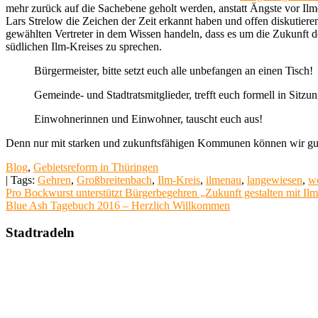
mehr zurück auf die Sachebene geholt werden, anstatt Ängste vor Ilm
Lars Strelow die Zeichen der Zeit erkannt haben und offen diskutier
gewählten Vertreter in dem Wissen handeln, dass es um die Zukunft d
südlichen Ilm-Kreises zu sprechen.
Bürgermeister, bitte setzt euch alle unbefangen an einen Tisch!
Gemeinde- und Stadtratsmitglieder, trefft euch formell in Sitz
Einwohnerinnen und Einwohner, tauscht euch aus!
Denn nur mit starken und zukunftsfähigen Kommunen können wir guten
Blog
,
Gebietsreform in Thüringen
| Tags:
Gehren
,
Großbreitenbach
,
Ilm-Kreis
,
ilmenau
,
langewiesen
,
wo
Beitragsnavigation
Pro Bockwurst unterstützt Bürgerbegehren „Zukunft gestalten mit Il
Blue Ash Tagebuch 2016 – Herzlich Willkommen
Stadtradeln