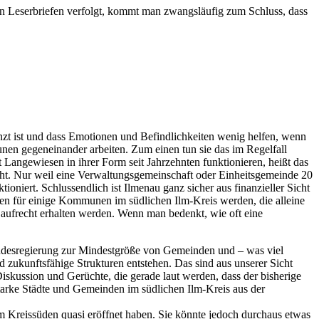
in Leserbriefen verfolgt, kommt man zwangsläufig zum Schluss, dass
nzt ist und dass Emotionen und Befindlichkeiten wenig helfen, wenn
nen gegeneinander arbeiten. Zum einen tun sie das im Regelfall
Langewiesen in ihrer Form seit Jahrzehnten funktionieren, heißt das
macht. Nur weil eine Verwaltungsgemeinschaft oder Einheitsgemeinde 20
ioniert. Schlussendlich ist Ilmenau ganz sicher aus finanzieller Sicht
fen für einige Kommunen im südlichen Ilm-Kreis werden, die alleine
aufrecht erhalten werden. Wenn man bedenkt, wie oft eine
desregierung zur Mindestgröße von Gemeinden und – was viel
zukunftsfähige Strukturen entstehen. Das sind aus unserer Sicht
skussion und Gerüchte, die gerade laut werden, dass der bisherige
tarke Städte und Gemeinden im südlichen Ilm-Kreis aus der
m Kreissüden quasi eröffnet haben. Sie könnte jedoch durchaus etwas