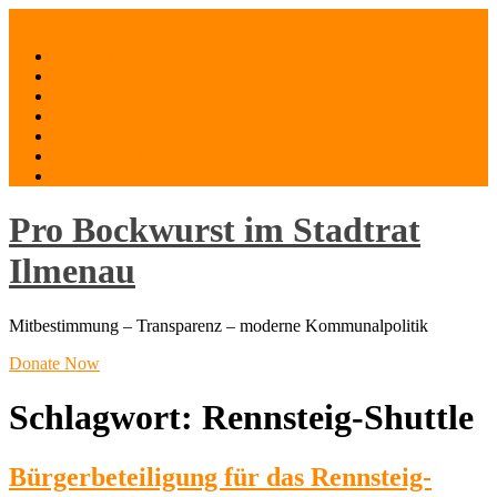
Skip
Menu
to
Mut zum Mitmachen
content
Bürgerfeuerwerk
Digitaler (Hybrid-) Stammtisch
Unser Oberbürgermeister Daniel Schultheiß
Blog
Wer wir sind
Kontakt
Pro Bockwurst im Stadtrat
Ilmenau
Mitbestimmung – Transparenz – moderne Kommunalpolitik
Donate Now
Schlagwort:
Rennsteig-Shuttle
Bürgerbeteiligung für das Rennsteig-